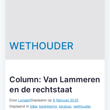
WETHOUDER
Column: Van Lammeren
en de rechtstaat
Door
Lenaert
Geplaatst op
6 februari 2025
Geplaatst in
b&w
,
bedreiging
,
bestuur
,
wethouder