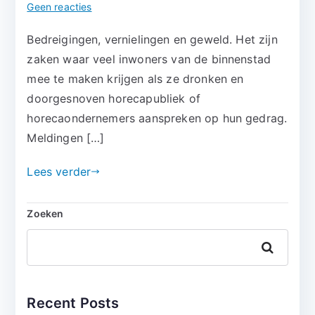
op
Geen reacties
Column:
Bedreigingen, vernielingen en geweld. Het zijn
Van
zaken waar veel inwoners van de binnenstad
Lammeren
en
mee te maken krijgen als ze dronken en
de
doorgesnoven horecapubliek of
rechtstaat
horecaondernemers aanspreken op hun gedrag.
Meldingen […]
Lees verder
Zoeken
Zoeken
Recent Posts