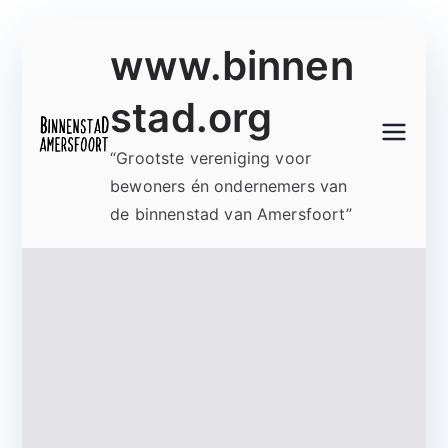
Ga
www.binnen
naar
de
stad.org
inhoud
“Grootste vereniging voor
bewoners én ondernemers van
de binnenstad van Amersfoort”